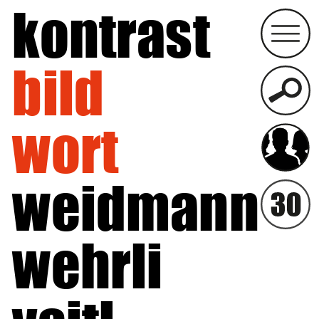
kontrast
bild
wort
weidmann
wehrli