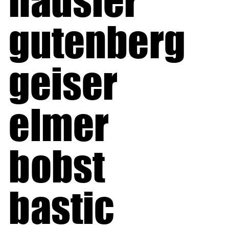
häusler
gutenberg
geiser
elmer
bobst
bastic