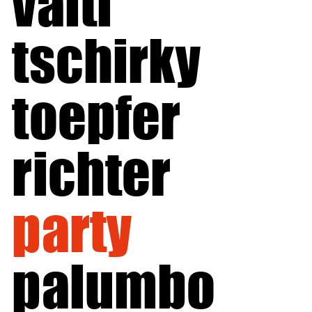
vaitl
tschirky
toepfer
richter
party
palumbo